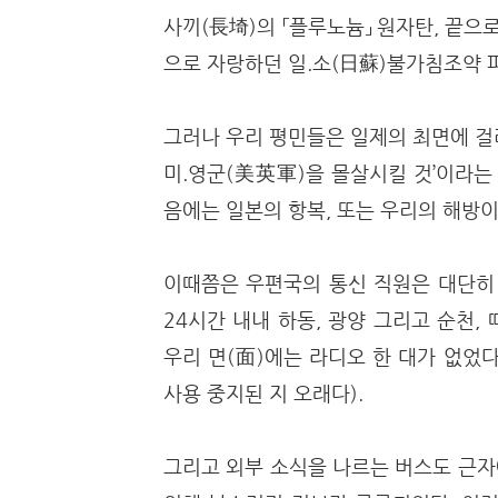
사끼(長埼)의 「플루노늄」 원자탄, 끝으
으로 자랑하던 일.소(日蘇)불가침조약 파
그러나 우리 평민들은 일제의 최면에 걸
미.영군(美英軍)을 몰살시킬 것’이라는 ‘
음에는 일본의 항복, 또는 우리의 해방이
이때쯤은 우편국의 통신 직원은 대단히 
24시간 내내 하동, 광양 그리고 순천
우리 면(面)에는 라디오 한 대가 없었
사용 중지된 지 오래다).
그리고 외부 소식을 나르는 버스도 근자