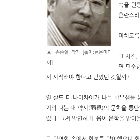
속을 관
혼란스러
미치도록
▲ 손종일 작가 [출처;현문미디
그 시절,
어]
면 단순
시 시작해야 한다고 믿었던 것일까?
열 살도 더 나이차이가 나는 학부생들 
기의 나는 내 약시(弱視)의 문학을 통
었다. 그저 막연히 내 몸이 문학을 받아
그 막연함 속에서 학부를 맞이했으니 학